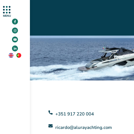
MENU
+351 917 220 004
ricardo@alurayachting.com